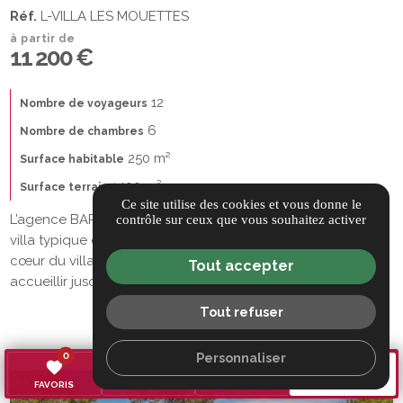
Réf.
L-VILLA LES MOUETTES
à partir de
11 200 €
12
Nombre de voyageurs
6
Nombre de chambres
250 m²
Surface habitable
1400 m²
Surface terrain
Ce site utilise des cookies et vous donne le
L’agence BARNES Cap Ferret vous présente cette superbe
contrôle sur ceux que vous souhaitez activer
villa typique du Cap Ferret, en bois, idéalement située au
cœur du village. Avec une superficie de 250 m², elle peut
Tout accepter
accueillir jusqu'à 12 personnes.
Tout refuser
EN SAVOIR PLUS
Personnaliser
0
favorite
call
search
mail
TÉL.
RECHERCHE
CONTACT/ACCÈS
FAVORIS