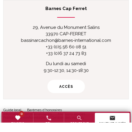
Barnes Cap Ferret
29, Avenue du Monument Salins
33970 CAP-FERRET
bassinarcachon@barnes-international.com
+33 (0)5 56 60 08 51
+33 (0)6 37 24 73 83
Du lundi au samedi
9:30-12:30, 14:30-18:30
ACCÈS
Guide local
Barèmes d'honoraires
Informations complémentaires
Mentions légales
0
favorite
call
search
mail
Politique de confidentialité
Gestion des cookies
TÉL.
RECHERCHE
CONTACT/ACCÈS
FAVORIS